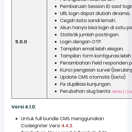
Pembaruan Session ID saat logi
URL login dapat diubah dinamis.
Cegah kata sandi lemah.
Akun hanya bisa login di satu p
Statistik jumlah postingan.
5.0.0
Login dengan OTP.
Tampilan email lebih elegan.
Tampilan form konfigurasi lebih
Penambahan Field responden pa
Kunci pengisian survei (berulan
Update CMS otomatis (beta).
Fix duplikasi kunjungan.
Perubahan slug berita:
detail/ju
Versi 4.1.0
:
Untuk full bundle CMS menggunakan
Codeigniter Versi
4.4.3
.