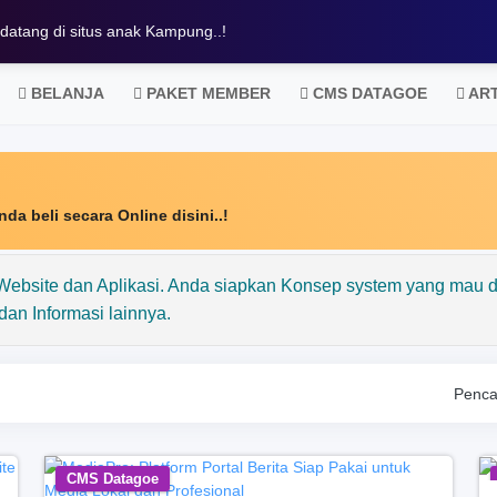
datang di situs anak Kampung..!
BELANJA
PAKET MEMBER
CMS DATAGOE
ART
da beli secara Online disini..!
ebsite dan Aplikasi. Anda siapkan Konsep system yang mau d
dan Informasi lainnya.
Penca
CMS Datagoe