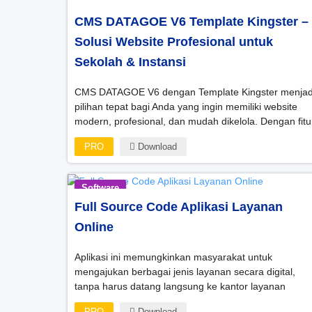
CMS DATAGOE V6 Template Kingster –
Solusi Website Profesional untuk
Sekolah & Instansi
CMS DATAGOE V6 dengan Template Kingster menjad
pilihan tepat bagi Anda yang ingin memiliki website
modern, profesional, dan mudah dikelola. Dengan fitu
lengkap dan desain menarik, CMS ini siap mendukun
PRO
Download
kebutuhan informasi digital di berbagai sektor.
Software
Full Source Code Aplikasi Layanan
Online
Aplikasi ini memungkinkan masyarakat untuk
mengajukan berbagai jenis layanan secara digital,
tanpa harus datang langsung ke kantor layanan
PRO
Download