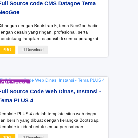
Full Source code CMS Datagoe Tema
NeoGoe
Dibangun dengan Bootstrap 5, tema NeoGoe hadir
dengan desain yang ringan, profesional, serta
mendukung tampilan responsif di semua perangkat.
PRO
Download
CMS Datagoe
Full Source Code Web Dinas, Instansi -
Tema PLUS 4
Template PLUS 4 adalah template situs web ringan
dan bersih yang dibuat dengan kerangka Bootstrap.
Template ini ideal untuk semua perusahaan
onstruksi, arsitek, desainer interior, desainer
PRO
Download